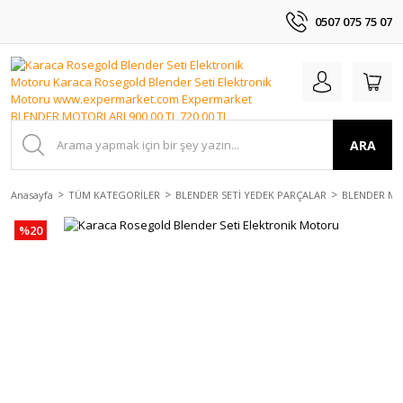
0507 075 75 07
ARA
Anasayfa
TÜM KATEGORİLER
BLENDER SETİ YEDEK PARÇALAR
BLENDER M
%20