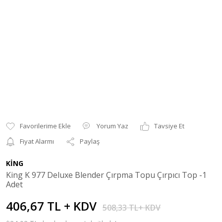
Yorum Yaz
Tavsiye Et
Fiyat Alarmı
Paylaş
KİNG
King K 977 Deluxe Blender Çırpma Topu Çırpıcı Top -1
Adet
406,67 TL + KDV
508,33 TL+ KDV