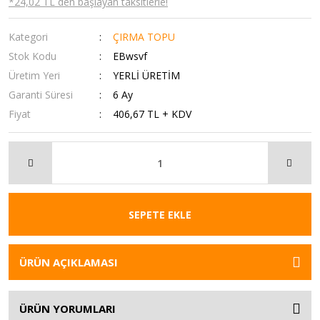
*24,02 TL den başlayan taksitlerle!
Kategori
ÇIRMA TOPU
Stok Kodu
EBwsvf
Üretim Yeri
YERLİ ÜRETİM
Garanti Süresi
6 Ay
Fiyat
406,67 TL + KDV
SEPETE EKLE
ÜRÜN AÇIKLAMASI
ÜRÜN YORUMLARI