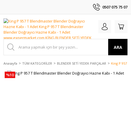
0507 075 75 07
ARA
Anasayfa
TÜM KATEGORİLER
BLENDER SETİ YEDEK PARÇALAR
King P 957 T
%10