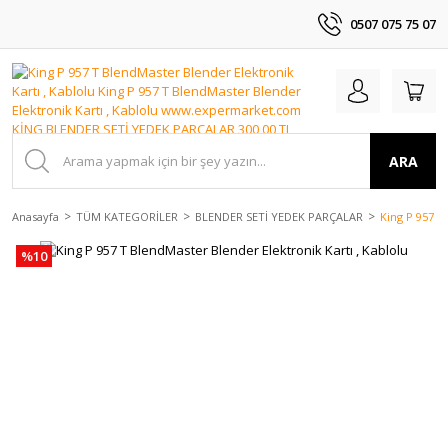
0507 075 75 07
ARA
Anasayfa
TÜM KATEGORİLER
BLENDER SETİ YEDEK PARÇALAR
King P 957 T
%10