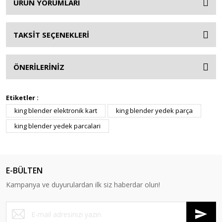
ÜRÜN YORUMLARI
TAKSİT SEÇENEKLERİ
ÖNERİLERİNİZ
Etiketler :
king blender elektronik kart
king blender yedek parça
king blender yedek parcalari
E-BÜLTEN
Kampanya ve duyurulardan ilk siz haberdar olun!