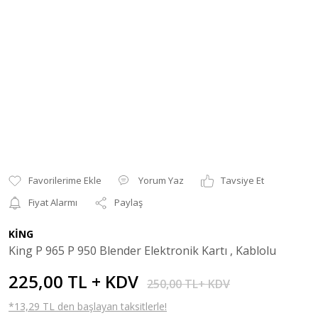
Yorum Yaz
Tavsiye Et
Fiyat Alarmı
Paylaş
KİNG
King P 965 P 950 Blender Elektronik Kartı , Kablolu
225,00 TL + KDV
250,00 TL+ KDV
*13,29 TL den başlayan taksitlerle!