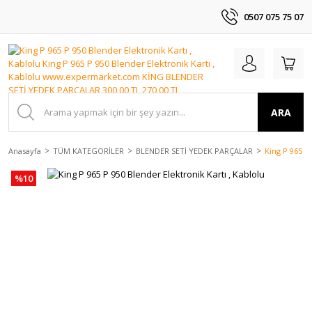
0507 075 75 07
ARA
Anasayfa
TÜM KATEGORİLER
BLENDER SETİ YEDEK PARÇALAR
King P 965 P 
%10