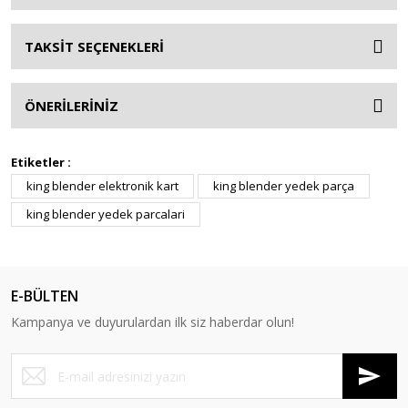
TAKSİT SEÇENEKLERİ
ÖNERİLERİNİZ
Etiketler :
king blender elektronik kart
king blender yedek parça
king blender yedek parcalari
E-BÜLTEN
Kampanya ve duyurulardan ilk siz haberdar olun!