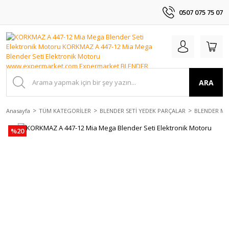
0507 075 75 07
ARA
Anasayfa
TÜM KATEGORİLER
BLENDER SETİ YEDEK PARÇALAR
BLENDER M
%20