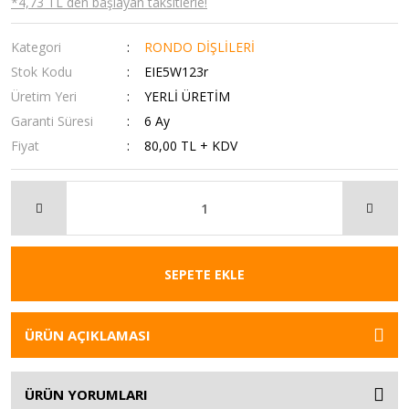
*4,73 TL den başlayan taksitlerle!
Kategori
RONDO DİŞLİLERİ
Stok Kodu
EIE5W123r
Üretim Yeri
YERLİ ÜRETİM
Garanti Süresi
6 Ay
Fiyat
80,00 TL + KDV
SEPETE EKLE
ÜRÜN AÇIKLAMASI
ÜRÜN YORUMLARI