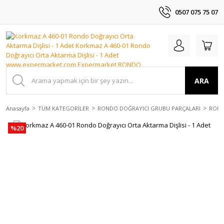
0507 075 75 07
ARA
Anasayfa
TÜM KATEGORİLER
RONDO DOĞRAYICI GRUBU PARÇALARI
ROND
%20