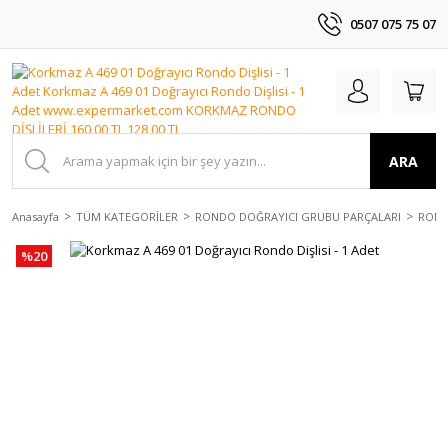
0507 075 75 07
ARA
Anasayfa
TÜM KATEGORİLER
RONDO DOĞRAYICI GRUBU PARÇALARI
ROND
%20