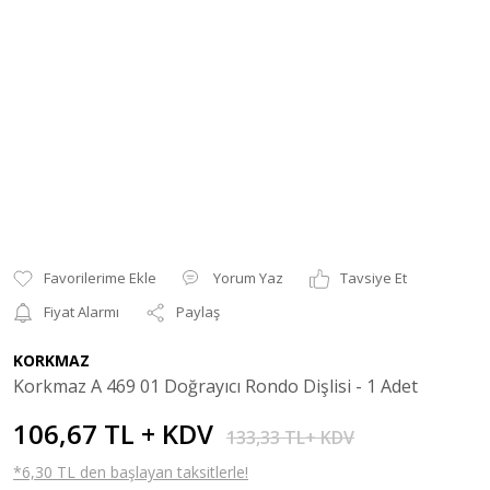
Yorum Yaz
Tavsiye Et
Fiyat Alarmı
Paylaş
KORKMAZ
Korkmaz A 469 01 Doğrayıcı Rondo Dişlisi - 1 Adet
106,67 TL + KDV
133,33 TL+ KDV
*6,30 TL den başlayan taksitlerle!