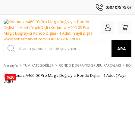
0507 075 75 07
ARA
Anasayfa
TÜM KATEGORİLER
RONDO DOĞRAYICI GRUBU PARÇALARI
ROND
%20