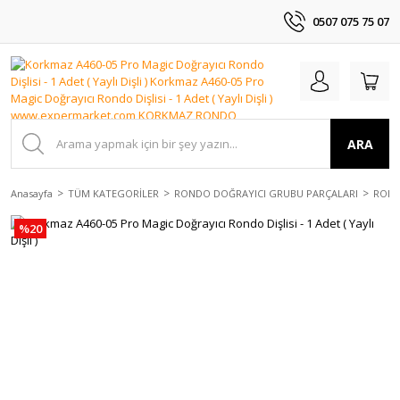
0507 075 75 07
ARA
Anasayfa
TÜM KATEGORİLER
RONDO DOĞRAYICI GRUBU PARÇALARI
ROND
%20