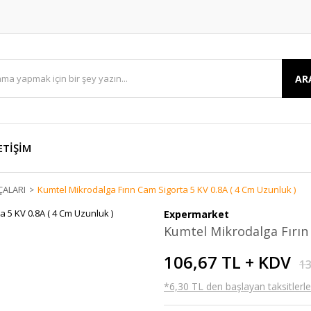
AR
ETİŞİM
ÇALARI
Kumtel Mikrodalga Fırın Cam Sigorta 5 KV 0.8A ( 4 Cm Uzunluk )
Expermarket
Kumtel Mikrodalga Fırın 
106,67 TL + KDV
13
*6,30 TL den başlayan taksitlerle