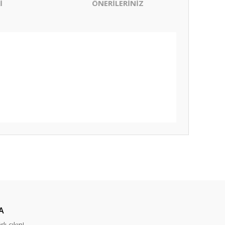
İ
ÖNERİLERİNİZ
ıza iletebilirsiniz.
A
lı çıkın!