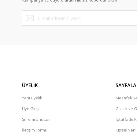
Ürün fiyatı diğer sitelerden daha pahalı.
Bu ürüne benzer farklı alternatifler olmalı.
ÜYELİK
SAYFALA
Yeni Üyelik
Mesafeli Sa
Üye Girişi
Gizlilik ve 
Şifremi Unuttum
İptal İade K
İletişim Formu
Kişisel Veril