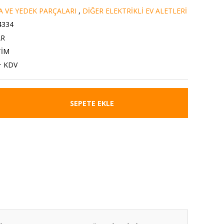
A VE YEDEK PARÇALARI
,
DİĞER ELEKTRİKLİ EV ALETLERİ
4334
AR
TİM
+ KDV
SEPETE EKLE