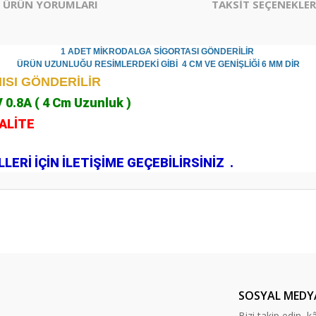
ÜRÜN YORUMLARI
TAKSİT SEÇENEKLER
1 ADET MİKRODALGA SİGORTASI GÖNDERİLİR
ÜRÜN UZUNLUĞU RESİMLERDEKİ GİBİ 4 CM VE GENİŞLİĞİ 6 MM DİR
ISI GÖNDERİLİR
 0.8A ( 4 Cm Uzunluk )
KALİTE
.
ERİ İÇİN İLETİŞİME GEÇEBİLİRSİNİZ .
er konularda yetersiz gördüğünüz noktaları öneri formunu kullanarak tarafım
Bu ürüne ilk yorumu siz yapın!
Yorum Yaz
SOSYAL MEDY
Bizi takip edin, kâr