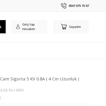
0507 075 75 07
Giriş Yap
A
Sepetim
Hesabım
Cam Sigorta 5 KV 0.8A ( 4 Cm Uzunluk )
3,33 TL+ KDV
!