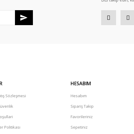
Gönder
R
HESABIM
tış Sözleşmesi
Hesabım
Güvenlik
Sipariş Takip
oşullari
Favorileriniz
er Politikası
Sepetiniz