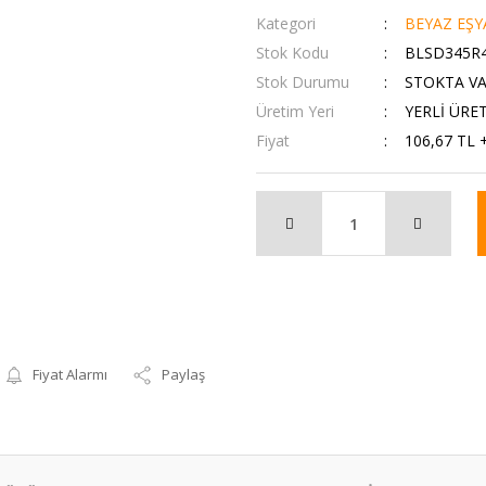
Kategori
BEYAZ EŞY
Stok Kodu
BLSD345R
Stok Durumu
STOKTA V
Üretim Yeri
YERLİ ÜRE
Fiyat
106,67 TL 
Fiyat Alarmı
Paylaş