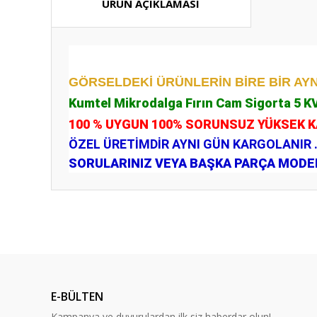
ÜRÜN AÇIKLAMASI
GÖRSELDEKİ ÜRÜNLERİN BİRE BİR AYN
Kumtel Mikrodalga Fırın Cam Sigorta 5 KV
100 % UYGUN 100% SORUNSUZ YÜKSEK 
ÖZEL ÜRETİMDİR AYNI GÜN KARGOLANIR 
SORULARINIZ VEYA BAŞKA PARÇA MODELL
Bu ürünün fiyat bilgisi, resim, ürün açıklamalarında ve diğ
Görüş ve önerileriniz için teşekkür ederiz.
Ürün resmi kalitesiz, bozuk veya görüntülenemiyor.
Ürün açıklamasında eksik bilgiler bulunuyor.
E-BÜLTEN
Ürün bilgilerinde hatalar bulunuyor.
Kampanya ve duyurulardan ilk siz haberdar olun!