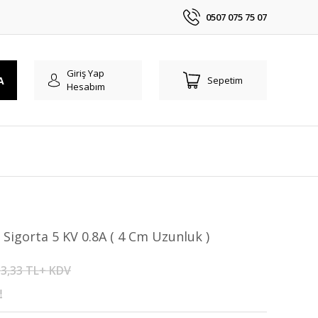
0507 075 75 07
Giriş Yap
A
Sepetim
Hesabım
Sigorta 5 KV 0.8A ( 4 Cm Uzunluk )
3,33 TL+ KDV
!