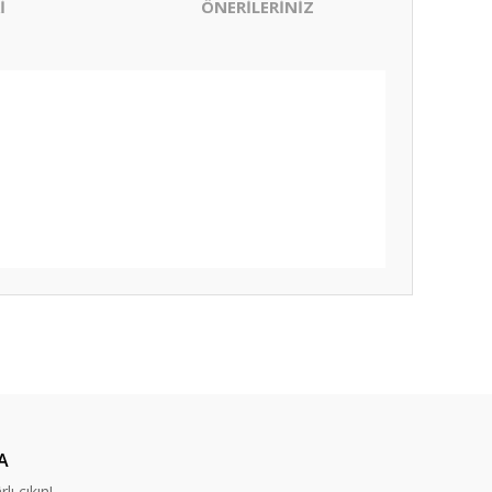
İ
ÖNERİLERİNİZ
ıza iletebilirsiniz.
A
lı çıkın!