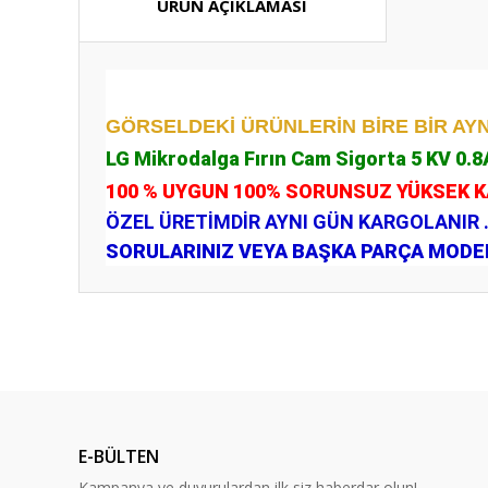
ÜRÜN AÇIKLAMASI
GÖRSELDEKİ ÜRÜNLERİN BİRE BİR AYN
LG Mikrodalga Fırın Cam Sigorta 5 KV 0.8
100 % UYGUN 100% SORUNSUZ YÜKSEK 
ÖZEL ÜRETİMDİR AYNI GÜN KARGOLANIR 
SORULARINIZ VEYA BAŞKA PARÇA MODELL
Bu ürünün fiyat bilgisi, resim, ürün açıklamalarında ve diğ
Görüş ve önerileriniz için teşekkür ederiz.
Ürün resmi kalitesiz, bozuk veya görüntülenemiyor.
Ürün açıklamasında eksik bilgiler bulunuyor.
E-BÜLTEN
Ürün bilgilerinde hatalar bulunuyor.
Kampanya ve duyurulardan ilk siz haberdar olun!