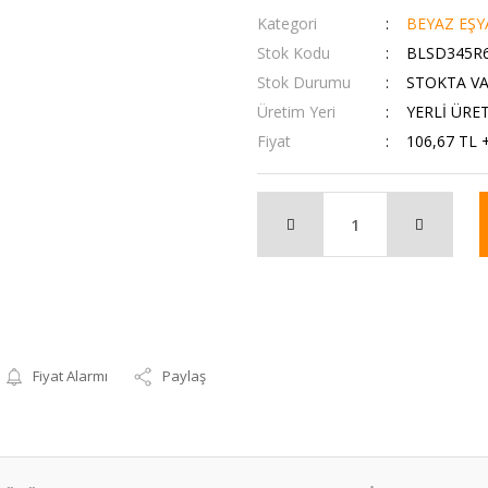
Kategori
BEYAZ EŞY
Stok Kodu
BLSD345R
Stok Durumu
STOKTA V
Üretim Yeri
YERLİ ÜRE
Fiyat
106,67 TL 
Fiyat Alarmı
Paylaş