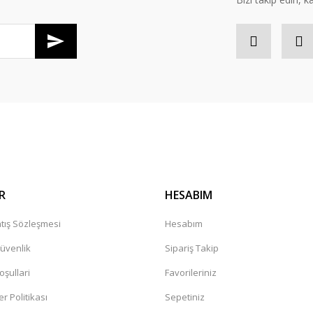
Gönder
R
HESABIM
tış Sözleşmesi
Hesabım
Güvenlik
Sipariş Takip
oşullari
Favorileriniz
er Politikası
Sepetiniz