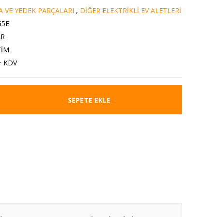
A VE YEDEK PARÇALARI
,
DİĞER ELEKTRİKLİ EV ALETLERİ
65E
AR
TİM
+ KDV
SEPETE EKLE