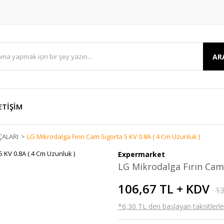
AR
ETİŞİM
ÇALARI
LG Mikrodalga Fırın Cam Sigorta 5 KV 0.8A ( 4 Cm Uzunluk )
Expermarket
LG Mikrodalga Fırın Cam 
106,67 TL + KDV
13
*6,30 TL den başlayan taksitlerle