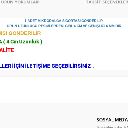
ÜRÜN YORUMLARI
TAKSİT SEÇENEKLER
1 ADET MİKRODALGA SİGORTASI GÖNDERİLİR
ÜRÜN UZUNLUĞU RESİMLERDEKİ GİBİ 4 CM VE GENİŞLİĞİ 6 MM DİR
ISI GÖNDERİLİR
A ( 4 Cm Uzunluk )
KALİTE
.
ERİ İÇİN İLETİŞİME GEÇEBİLİRSİNİZ .
er konularda yetersiz gördüğünüz noktaları öneri formunu kullanarak tarafım
Bu ürüne ilk yorumu siz yapın!
Yorum Yaz
SOSYAL MEDY
Bizi takip edin, kâr