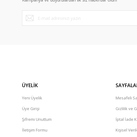
Ürün fiyatı diğer sitelerden daha pahalı.
Bu ürüne benzer farklı alternatifler olmalı.
ÜYELİK
SAYFALA
Yeni Üyelik
Mesafeli Sa
Üye Girişi
Gizlilik ve 
Şifremi Unuttum
İptal İade K
İletişim Formu
Kişisel Veril