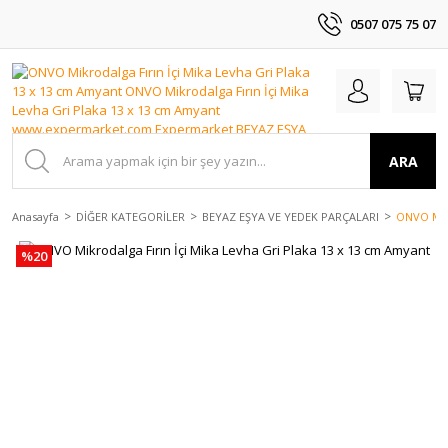
0507 075 75 07
ARA
Anasayfa
DİĞER KATEGORİLER
BEYAZ EŞYA VE YEDEK PARÇALARI
ONVO Mikr
%20