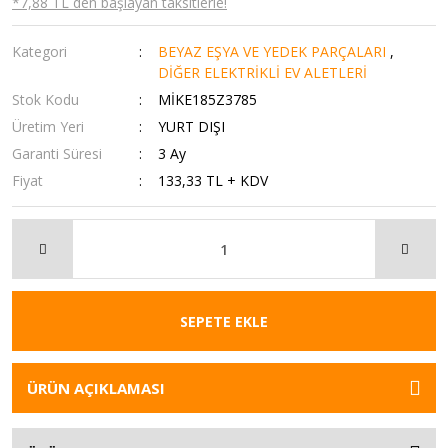
*7,88 TL den başlayan taksitlerle!
Kategori
BEYAZ EŞYA VE YEDEK PARÇALARI
,
DİĞER ELEKTRİKLİ EV ALETLERİ
Stok Kodu
MİKE185Z3785
Üretim Yeri
YURT DIŞI
Garanti Süresi
3 Ay
Fiyat
133,33 TL + KDV
SEPETE EKLE
ÜRÜN AÇIKLAMASI