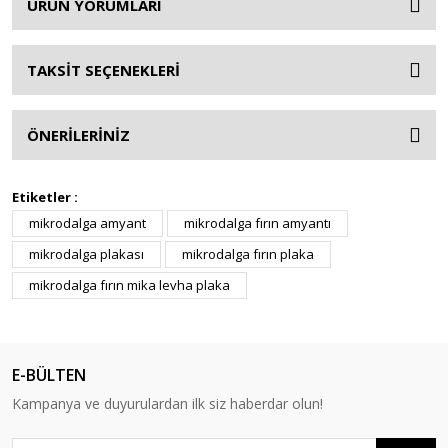
ÜRÜN YORUMLARI
TAKSİT SEÇENEKLERİ
ÖNERİLERİNİZ
Etiketler :
mikrodalga amyant
mikrodalga fırın amyantı
mikrodalga plakası
mikrodalga fırın plaka
mikrodalga fırın mika levha plaka
E-BÜLTEN
Kampanya ve duyurulardan ilk siz haberdar olun!