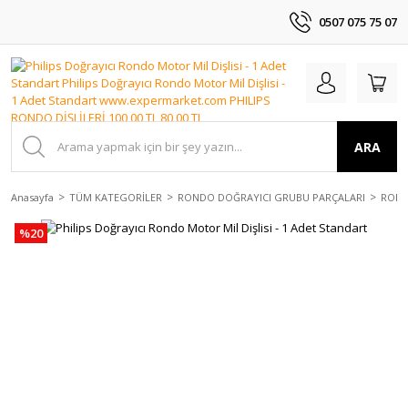
0507 075 75 07
ARA
Anasayfa
TÜM KATEGORİLER
RONDO DOĞRAYICI GRUBU PARÇALARI
ROND
%20