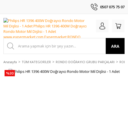
0507 075 75 07
ARA
Anasayfa
TÜM KATEGORİLER
RONDO DOĞRAYICI GRUBU PARÇALARI
ROND
%30