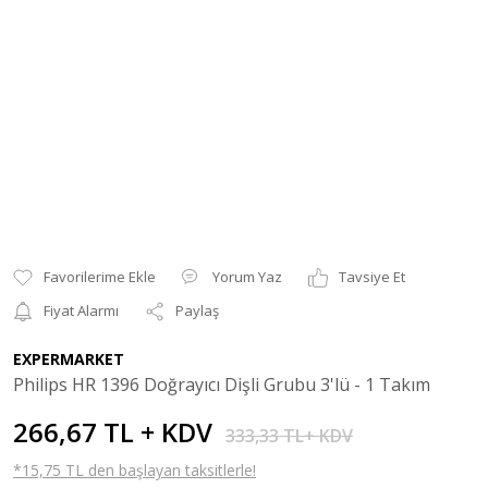
Yorum Yaz
Tavsiye Et
Fiyat Alarmı
Paylaş
EXPERMARKET
Philips HR 1396 Doğrayıcı Dişli Grubu 3'lü - 1 Takım
266,67 TL + KDV
333,33 TL+ KDV
*15,75 TL den başlayan taksitlerle!