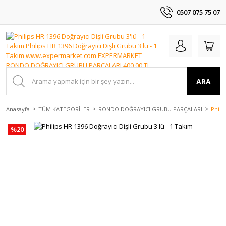
0507 075 75 07
ARA
Anasayfa
TÜM KATEGORİLER
RONDO DOĞRAYICI GRUBU PARÇALARI
Phili
%20