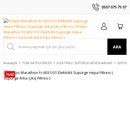
0507 075 75 07
ARA
Anasayfa
TÜM KATEGORİLER
ELEKTRİKLİ SÜPÜRGE AKSESUARLARI
SÜPÜRGE
%40