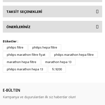
TAKSİT SEÇENEKLERİ
ÖNERİLERİNİZ
Etiketler :
philips filtre
philips hepa filtre
philips marathon filtre fiyat
philips marathon hepa filtre
marathon hepa filtre
marathon hepa 13
philips marathon hepa 13
fc 9200
E-BÜLTEN
Kampanya ve duyurulardan ilk siz haberdar olun!