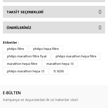
TAKSİT SEÇENEKLERİ
ÖNERİLERİNİZ
Etiketler :
philips filtre
philips hepa filtre
philips marathon filtre fiyat
philips marathon hepa filtre
marathon hepa filtre
marathon hepa 13
philips marathon hepa 13
fc 9200
E-BÜLTEN
Kampanya ve duyurulardan ilk siz haberdar olun!