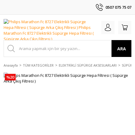
0507 075 75 07
ARA
Anasayfa
TÜM KATEGORİLER
ELEKTRİKLİ SÜPÜRGE AKSESUARLARI
SÜPÜRGE
%20