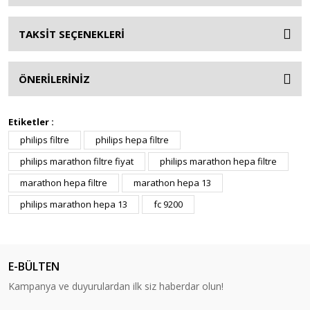
TAKSİT SEÇENEKLERİ
ÖNERİLERİNİZ
Etiketler :
philips filtre
philips hepa filtre
philips marathon filtre fiyat
philips marathon hepa filtre
marathon hepa filtre
marathon hepa 13
philips marathon hepa 13
fc 9200
E-BÜLTEN
Kampanya ve duyurulardan ilk siz haberdar olun!