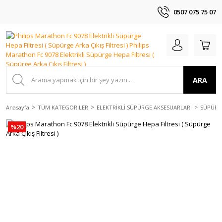
0507 075 75 07
ARA
Anasayfa
TÜM KATEGORİLER
ELEKTRİKLİ SÜPÜRGE AKSESUARLARI
SÜPÜRGE
%20