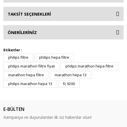
TAKSİT SEÇENEKLERİ
ÖNERİLERİNİZ
Etiketler :
philips filtre
philips hepa filtre
philips marathon filtre fiyat
philips marathon hepa filtre
marathon hepa filtre
marathon hepa 13
philips marathon hepa 13
fc 9200
E-BÜLTEN
Kampanya ve duyurulardan ilk siz haberdar olun!