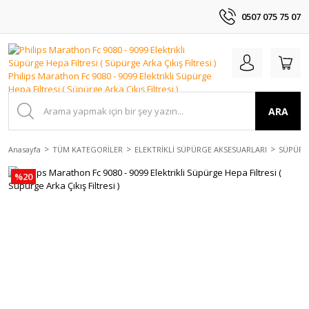
0507 075 75 07
ARA
Anasayfa
TÜM KATEGORİLER
ELEKTRİKLİ SÜPÜRGE AKSESUARLARI
SÜPÜRGE
%20