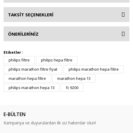
TAKSİT SEÇENEKLERİ
ÖNERİLERİNİZ
Etiketler :
philips filtre
philips hepa filtre
philips marathon filtre fiyat
philips marathon hepa filtre
marathon hepa filtre
marathon hepa 13
philips marathon hepa 13
fc 9200
E-BÜLTEN
Kampanya ve duyurulardan ilk siz haberdar olun!