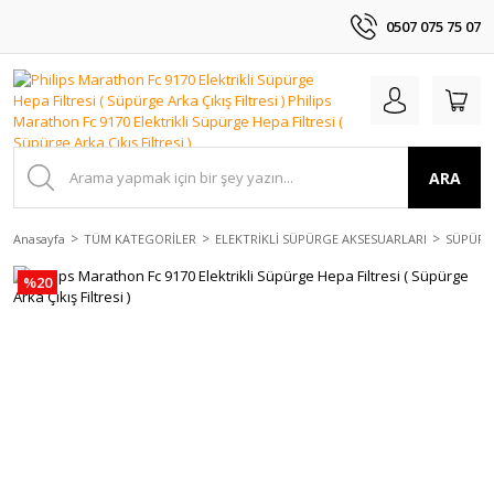
0507 075 75 07
ARA
Anasayfa
TÜM KATEGORİLER
ELEKTRİKLİ SÜPÜRGE AKSESUARLARI
SÜPÜRGE
%20