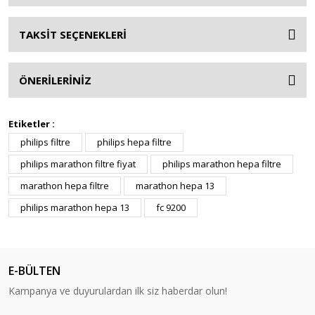
TAKSİT SEÇENEKLERİ
ÖNERİLERİNİZ
Etiketler :
philips filtre
philips hepa filtre
philips marathon filtre fiyat
philips marathon hepa filtre
marathon hepa filtre
marathon hepa 13
philips marathon hepa 13
fc 9200
E-BÜLTEN
Kampanya ve duyurulardan ilk siz haberdar olun!