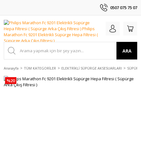
0507 075 75 07
ARA
Anasayfa
TÜM KATEGORİLER
ELEKTRİKLİ SÜPÜRGE AKSESUARLARI
SÜPÜRGE
%20