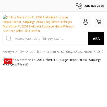
0507 075 75 07
ARA
Anasayfa
TÜM KATEGORİLER
ELEKTRİKLİ SÜPÜRGE AKSESUARLARI
SÜPÜRGE
%20