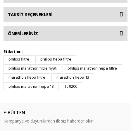
TAKSİT SEÇENEKLERİ
ÖNERİLERİNİZ
Etiketler :
philips filtre
philips hepa filtre
philips marathon filtre fiyat
philips marathon hepa filtre
marathon hepa filtre
marathon hepa 13
philips marathon hepa 13
fc 9200
E-BÜLTEN
Kampanya ve duyurulardan ilk siz haberdar olun!