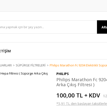
AR
ETİŞİM
UARLARI
SÜPÜRGE FİLTRELERİ
Philips Marathon Fc 9204 Elektrikli Süpürg
PHILIPS
Philips Marathon Fc 9204
Arka Çıkış Filtresi )
100,00 TL + KDV
12
*5,91 TL den başlayan taksitlerle