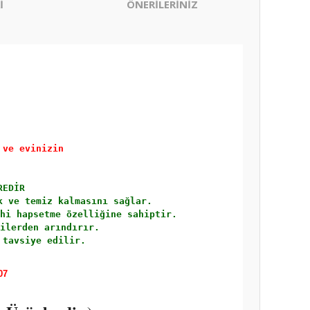
İ
ÖNERİLERİNİZ
 ve evinizin 
REDİR
k ve temiz kalmasını sağlar. 
hi hapsetme özelliğine sahiptir. 
ilerden arındırır. 
 tavsiye edilir.
07