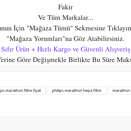
Fakir
Ve Tüm Markalar...
nun İçin "Mağaza Tümü" Sekmesine Tıklayın
"Mağaza Yorumları"na Göz Atabilirsiniz.
Sıfır Ürün + Hızlı Kargo ve Güvenli Alışveriş
 Yerine Göre Değişmekle Birlikte Bu Süre Mak
er konularda yetersiz gördüğünüz noktaları öneri formunu kullanarak tarafım
ips marathon filtre fiyat
philips marathon hepa filtre
marathon h
Bu ürüne ilk yorumu siz yapın!
Yorum Yaz