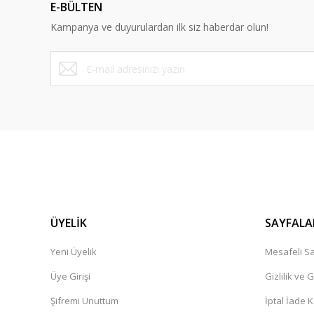
E-BÜLTEN
Bu ürüne benzer farklı alternatifler olmalı.
Kampanya ve duyurulardan ilk siz haberdar olun!
ÜYELİK
SAYFALA
Yeni Üyelik
Mesafeli Sa
Üye Girişi
Gizlilik ve 
Şifremi Unuttum
İptal İade K