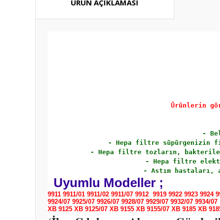
ÜRÜN AÇIKLAMASI
Ürünlerin gö
- Be
- Hepa filtre süpürgenizin f
- Hepa filtre tozların, bakterile
- Hepa filtre elekt
- Astım hastaları, 
Uyumlu Modeller ;
9911 9911/01 9911/02 9911/07 9912 9919 9922 9923 9924 9
9924/07
9925/07 9926/07 9928/07 9929/07 9932/07 9934/07
XB 9125 XB 9125/07 XB 9155 XB 9155/07 XB 9185 XB 918