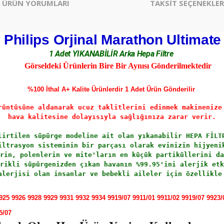
ÜRÜN YORUMLARI
TAKSİT SEÇENEKLER
Philips Orjinal Marathon Ultimate
1 Adet YIKANABİLİR Arka Hepa Filtre
Görseldeki Ürünlerin Bire Bir Aynısı Gönderilmektedir
%100 İthal A+ Kalite Ürünlerdir 1 Adet Ürün Gönderilir
rüntüsüne aldanarak ucuz taklitlerini edinmek makinenize
hava kalitesine dolayısıyla sağlığınıza zarar verir.
lirtilen süpürge modeline ait olan
 yıkanabilir 
HEPA FİLT
iltrasyon sisteminin bir parçası olarak evinizin hijyeni
rin, polenlerin ve mite'ların en küçük partiküllerini da
rikli süpürgenizden çıkan havanın %99.95'ini alerjik etk
alerjisi olan insanlar ve bebekli aileler için özellikle
925 9926 9928 9929 9931 9932 9934 9919/07 9911/01 9911/02 9919/07 9923/
5/07