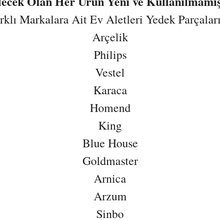
ilecek Olan Her Ürün Yeni ve Kullanılmamış
lı Markalara Ait Ev Aletleri Yedek Parçaların
Arçelik
Philips
Vestel
Karaca
Homend
King
Blue House
Goldmaster
Arnica
Arzum
Sinbo