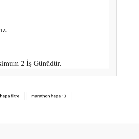
ız.
simum 2 İş Günüdür.
ıza iletebilirsiniz.
epa filtre
marathon hepa 13