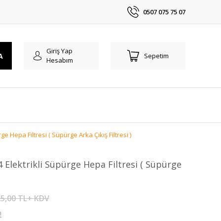
0507 075 75 07
Giriş Yap
A
Sepetim
Hesabım
e Hepa Filtresi ( Süpürge Arka Çıkış Filtresi )
 Elektrikli Süpürge Hepa Filtresi ( Süpürge
5,00 TL+ KDV
!