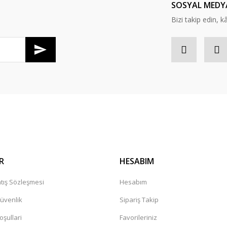
SOSYAL MEDY
Bizi takip edin, kâr
Gönder
R
HESABIM
tış Sözleşmesi
Hesabım
Güvenlik
Sipariş Takip
oşullari
Favorileriniz