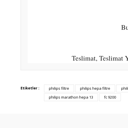
Bu
Teslimat, Teslimat
Bu ürünün fiyat bilgisi, resim, ürün açıklamalarında ve diğ
Görüş ve önerileriniz için teşekkür ederiz.
Etiketler :
philips filtre
philips hepa filtre
phil
philips marathon hepa 13
fc 9200
Ürün resmi kalitesiz, bozuk veya görüntülenemiyor.
Ürün açıklamasında eksik bilgiler bulunuyor.
Ürün bilgilerinde hatalar bulunuyor.
Ürün fiyatı diğer sitelerden daha pahalı.