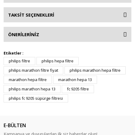
TAKSİT SEÇENEKLERİ
ÖNERİLERİNİZ
Etiketler :
philips filtre
philips hepa filtre
philips marathon filtre fiyat
philips marathon hepa filtre
marathon hepa filtre
marathon hepa 13
philips marathon hepa 13
fc 9205 filtre
philips fc 9205 süpürge filtresi
E-BÜLTEN
Kampanya ve duyurulardan ilk siz haberdar olun!