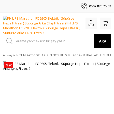
0507 075 75 07
ARA
Anasayfa
TÜM KATEGORİLER
ELEKTRİKLİ SÜPÜRGE AKSESUARLARI
SÜPÜRGE
%20