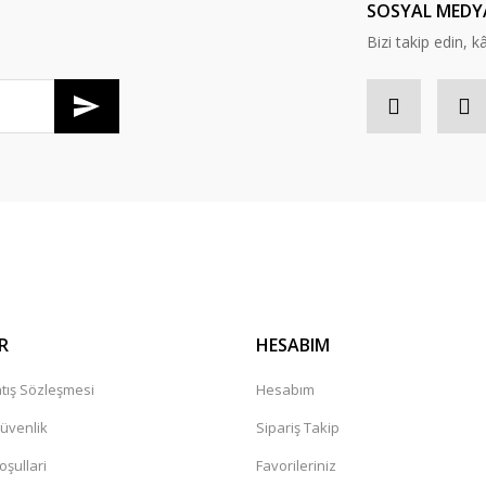
SOSYAL MEDY
Bizi takip edin, kâr
Gönder
R
HESABIM
tış Sözleşmesi
Hesabım
Güvenlik
Sipariş Takip
oşullari
Favorileriniz