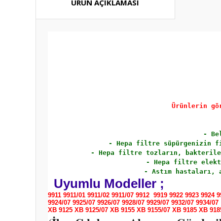
ÜRÜN AÇIKLAMASI
Ürünlerin gö
- Be
- Hepa filtre süpürgenizin f
- Hepa filtre tozların, bakterile
- Hepa filtre elekt
- Astım hastaları, 
Uyumlu Modeller ;
9911 9911/01 9911/02 9911/07 9912 9919 9922 9923 9924 9
9924/07
9925/07 9926/07 9928/07 9929/07 9932/07 9934/07
XB 9125 XB 9125/07 XB 9155 XB 9155/07 XB 9185 XB 918