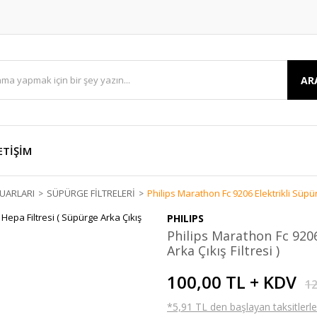
AR
ETİŞİM
UARLARI
SÜPÜRGE FİLTRELERİ
Philips Marathon Fc 9206 Elektrikli Süpürg
PHILIPS
Philips Marathon Fc 9206
Arka Çıkış Filtresi )
100,00 TL + KDV
12
*5,91 TL den başlayan taksitlerle