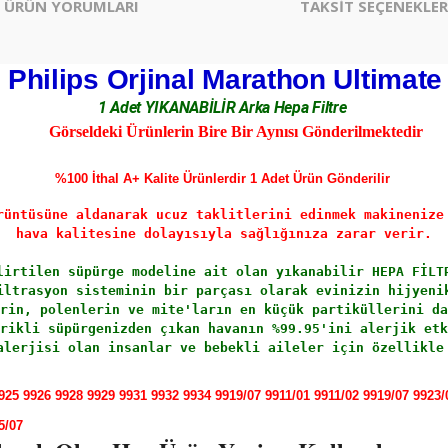
ÜRÜN YORUMLARI
TAKSİT SEÇENEKLER
Philips Orjinal Marathon Ultimate
1 Adet YIKANABİLİR Arka Hepa Filtre
Görseldeki Ürünlerin Bire Bir Aynısı Gönderilmektedir
%100 İthal A+ Kalite Ürünlerdir 1 Adet Ürün Gönderilir
rüntüsüne aldanarak ucuz taklitlerini edinmek makinenize
hava kalitesine dolayısıyla sağlığınıza zarar verir.
lirtilen süpürge modeline ait olan
 yıkanabilir 
HEPA FİLT
iltrasyon sisteminin bir parçası olarak evinizin hijyeni
rin, polenlerin ve mite'ların en küçük partiküllerini da
rikli süpürgenizden çıkan havanın %99.95'ini alerjik etk
alerjisi olan insanlar ve bebekli aileler için özellikle
925 9926 9928 9929 9931 9932 9934 9919/07 9911/01 9911/02 9919/07 9923/
5/07