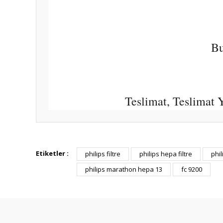
Bu
Teslimat, Teslimat
Bu ürünün fiyat bilgisi, resim, ürün açıklamalarında ve diğ
Görüş ve önerileriniz için teşekkür ederiz.
Etiketler :
philips filtre
philips hepa filtre
phil
philips marathon hepa 13
fc 9200
Ürün resmi kalitesiz, bozuk veya görüntülenemiyor.
Ürün açıklamasında eksik bilgiler bulunuyor.
Ürün bilgilerinde hatalar bulunuyor.
Ürün fiyatı diğer sitelerden daha pahalı.