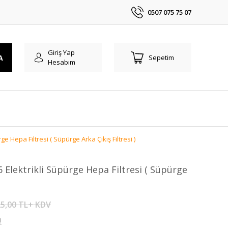
0507 075 75 07
Giriş Yap
A
Sepetim
Hesabım
e Hepa Filtresi ( Süpürge Arka Çıkış Filtresi )
 Elektrikli Süpürge Hepa Filtresi ( Süpürge
5,00 TL+ KDV
!