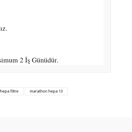
ız.
simum 2 İş Günüdür.
ıza iletebilirsiniz.
epa filtre
marathon hepa 13