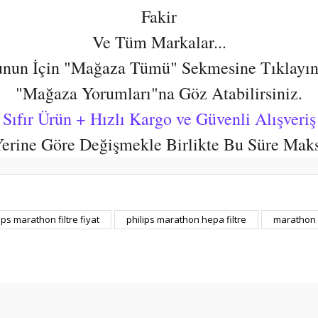
Fakir
Ve Tüm Markalar...
nun İçin "Mağaza Tümü" Sekmesine Tıklayın
"Mağaza Yorumları"na Göz Atabilirsiniz.
Sıfır Ürün + Hızlı Kargo ve Güvenli Alışveriş
 Yerine Göre Değişmekle Birlikte Bu Süre Mak
er konularda yetersiz gördüğünüz noktaları öneri formunu kullanarak tarafım
ips marathon filtre fiyat
philips marathon hepa filtre
marathon h
Bu ürüne ilk yorumu siz yapın!
Yorum Yaz