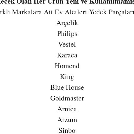
ilecek Olan Her Ürün Yeni ve Kullanılmamış
lı Markalara Ait Ev Aletleri Yedek Parçaların
Arçelik
Philips
Vestel
Karaca
Homend
King
Blue House
Goldmaster
Arnica
Arzum
Sinbo