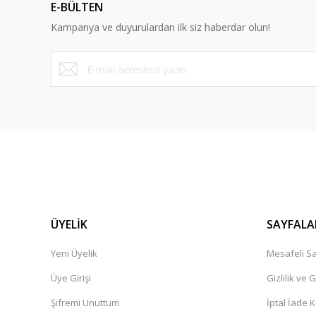
E-BÜLTEN
Bu ürüne benzer farklı alternatifler olmalı.
Kampanya ve duyurulardan ilk siz haberdar olun!
ÜYELİK
SAYFALA
Yeni Üyelik
Mesafeli Sa
Üye Girişi
Gizlilik ve 
Şifremi Unuttum
İptal İade K