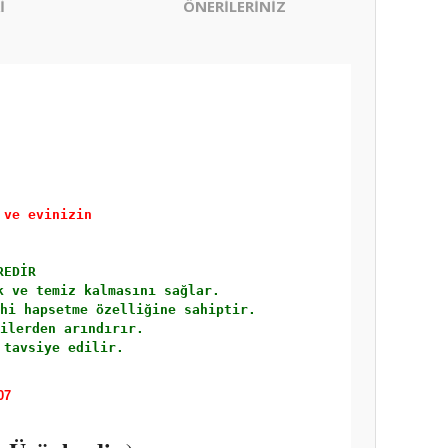
İ
ÖNERİLERİNİZ
 ve evinizin 
REDİR
k ve temiz kalmasını sağlar. 
hi hapsetme özelliğine sahiptir. 
ilerden arındırır. 
 tavsiye edilir.
07