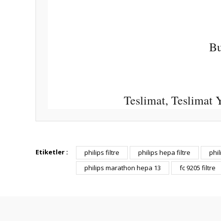
Bu
Teslimat, Teslimat
Bu ürünün fiyat bilgisi, resim, ürün açıklamalarında ve diğ
Görüş ve önerileriniz için teşekkür ederiz.
Etiketler :
philips filtre
philips hepa filtre
phil
philips marathon hepa 13
fc 9205 filtre
Ürün resmi kalitesiz, bozuk veya görüntülenemiyor.
Ürün açıklamasında eksik bilgiler bulunuyor.
Ürün bilgilerinde hatalar bulunuyor.
Ürün fiyatı diğer sitelerden daha pahalı.