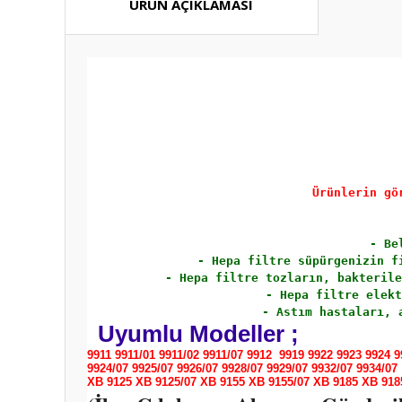
ÜRÜN AÇIKLAMASI
Ürünlerin gö
- Be
- Hepa filtre süpürgenizin f
- Hepa filtre tozların, bakterile
- Hepa filtre elekt
- Astım hastaları, 
Uyumlu Modeller ;
9911 9911/01 9911/02 9911/07 9912 9919 9922 9923 9924 9
9924/07
9925/07 9926/07 9928/07 9929/07 9932/07 9934/07
XB 9125 XB 9125/07 XB 9155 XB 9155/07 XB 9185 XB 918