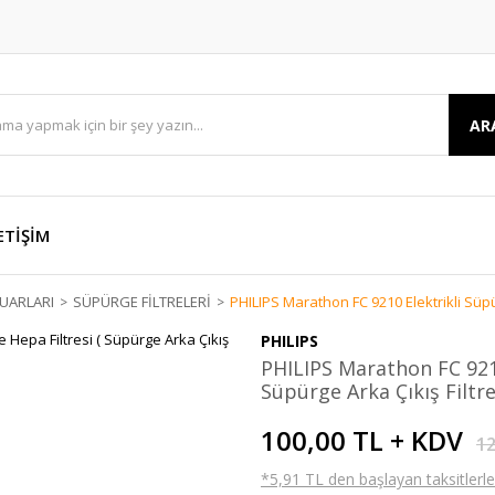
AR
ETİŞİM
UARLARI
SÜPÜRGE FİLTRELERİ
PHILIPS Marathon FC 9210 Elektrikli Süpür
PHILIPS
PHILIPS Marathon FC 9210
Süpürge Arka Çıkış Filtre
100,00 TL + KDV
12
*5,91 TL den başlayan taksitlerle