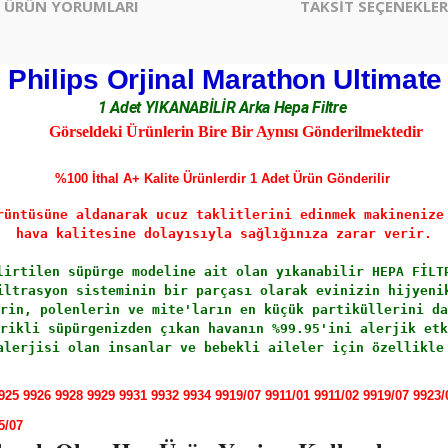
ÜRÜN YORUMLARI
TAKSİT SEÇENEKLER
Philips Orjinal Marathon Ultimate
1 Adet YIKANABİLİR Arka Hepa Filtre
Görseldeki Ürünlerin Bire Bir Aynısı Gönderilmektedir
%100 İthal A+ Kalite Ürünlerdir 1 Adet Ürün Gönderilir
rüntüsüne aldanarak ucuz taklitlerini edinmek makinenize
hava kalitesine dolayısıyla sağlığınıza zarar verir.
lirtilen süpürge modeline ait olan
 yıkanabilir 
HEPA FİLT
iltrasyon sisteminin bir parçası olarak evinizin hijyeni
rin, polenlerin ve mite'ların en küçük partiküllerini da
rikli süpürgenizden çıkan havanın %99.95'ini alerjik etk
alerjisi olan insanlar ve bebekli aileler için özellikle
925 9926 9928 9929 9931 9932 9934 9919/07 9911/01 9911/02 9919/07 9923/
5/07