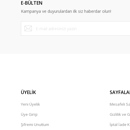
E-BÜLTEN
Bu ürüne benzer farklı alternatifler olmalı.
Kampanya ve duyurulardan ilk siz haberdar olun!
ÜYELİK
SAYFALA
Yeni Üyelik
Mesafeli Sa
Üye Girişi
Gizlilik ve 
Şifremi Unuttum
İptal İade K