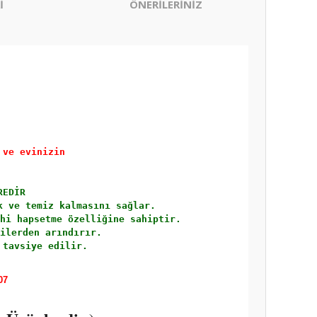
İ
ÖNERİLERİNİZ
 ve evinizin 
REDİR
k ve temiz kalmasını sağlar. 
hi hapsetme özelliğine sahiptir. 
ilerden arındırır. 
 tavsiye edilir.
07