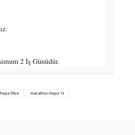
ız.
simum 2 İş Günüdür.
ıza iletebilirsiniz.
epa filtre
marathon hepa 13