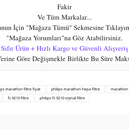
Fakir
Ve Tüm Markalar...
nun İçin "Mağaza Tümü" Sekmesine Tıklayın
"Mağaza Yorumları"na Göz Atabilirsiniz.
Sıfır Ürün + Hızlı Kargo ve Güvenli Alışveriş
 Yerine Göre Değişmekle Birlikte Bu Süre Mak
er konularda yetersiz gördüğünüz noktaları öneri formunu kullanarak tarafım
ips marathon filtre fiyat
philips marathon hepa filtre
marathon h
Bu ürüne ilk yorumu siz yapın!
fc 9210 filtre
philips fc 9210 orjinal filtre
Yorum Yaz