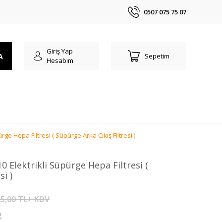
0507 075 75 07
Giriş Yap
A
Sepetim
Hesabım
ge Hepa Filtresi ( Süpürge Arka Çıkış Filtresi )
 Elektrikli Süpürge Hepa Filtresi (
si )
5,00 TL+ KDV
!