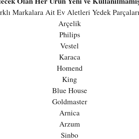
ilecek Olan Her Ürün Yeni ve Kullanılmamış
lı Markalara Ait Ev Aletleri Yedek Parçaların
Arçelik
Philips
Vestel
Karaca
Homend
King
Blue House
Goldmaster
Arnica
Arzum
Sinbo