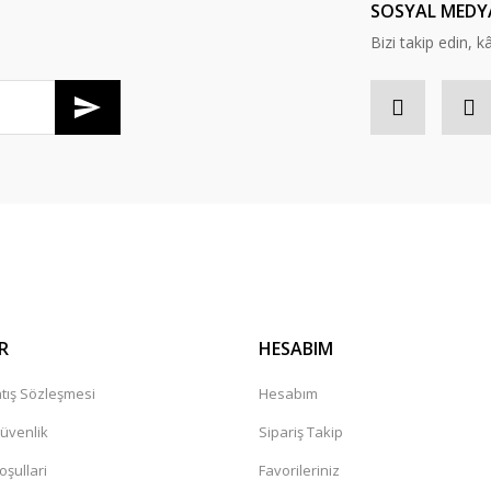
SOSYAL MEDY
Bizi takip edin, kâr
Gönder
R
HESABIM
tış Sözleşmesi
Hesabım
Güvenlik
Sipariş Takip
oşullari
Favorileriniz