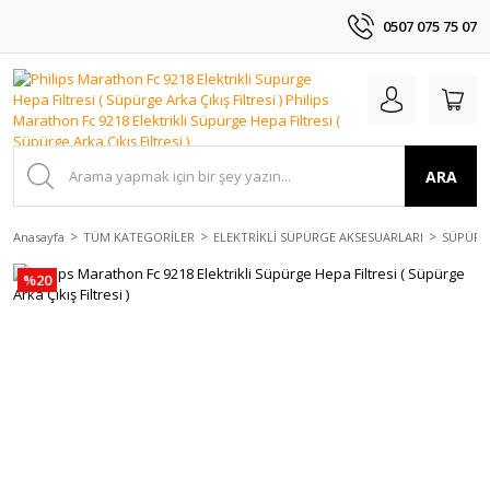
0507 075 75 07
ARA
Anasayfa
TÜM KATEGORİLER
ELEKTRİKLİ SÜPÜRGE AKSESUARLARI
SÜPÜRGE
%20