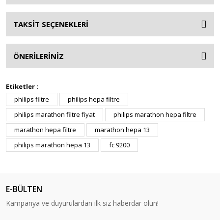
TAKSİT SEÇENEKLERİ
ÖNERİLERİNİZ
Etiketler :
philips filtre
philips hepa filtre
philips marathon filtre fiyat
philips marathon hepa filtre
marathon hepa filtre
marathon hepa 13
philips marathon hepa 13
fc 9200
E-BÜLTEN
Kampanya ve duyurulardan ilk siz haberdar olun!