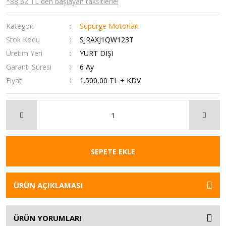
*88,62 TL den başlayan taksitlerle!
Kategori
Süpürge Motorları
Stok Kodu
SJRAXJ1QW123T
Üretim Yeri
YURT DIŞI
Garanti Süresi
6 Ay
Fiyat
1.500,00 TL + KDV
SEPETE EKLE
ÜRÜN AÇIKLAMASI
ÜRÜN YORUMLARI