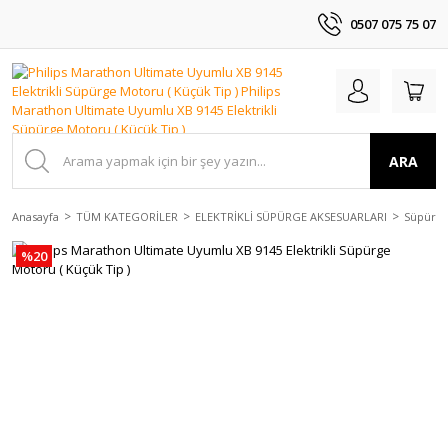
0507 075 75 07
ARA
Anasayfa
TÜM KATEGORİLER
ELEKTRİKLİ SÜPÜRGE AKSESUARLARI
Süpürge
%20