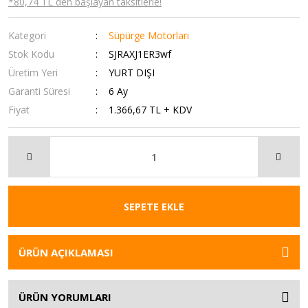
*80,74 TL den başlayan taksitlerle!
Kategori
Süpürge Motorları
Stok Kodu
SJRAXJ1ER3wf
Üretim Yeri
YURT DIŞI
Garanti Süresi
6 Ay
Fiyat
1.366,67 TL + KDV
SEPETE EKLE
ÜRÜN AÇIKLAMASI
ÜRÜN YORUMLARI