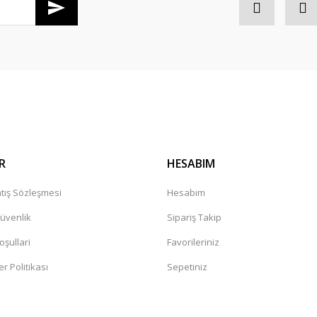
Gönder
R
HESABIM
tış Sözleşmesi
Hesabım
Güvenlik
Sipariş Takip
oşullari
Favorileriniz
er Politikası
Sepetiniz