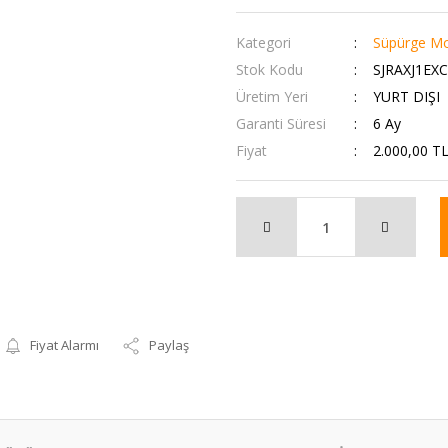
Kategori
Süpürge Mo
Stok Kodu
SJRAXJ1EX
Üretim Yeri
YURT DIŞI
Garanti Süresi
6 Ay
Fiyat
2.000,00 T
Fiyat Alarmı
Paylaş