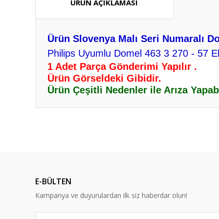
ÜRÜN AÇIKLAMASI
Ürün Slovenya Malı Seri Numaralı D
Philips Uyumlu Domel 463 3 270 - 57 El
1 Adet Parça Gönderimi Yapılır .
Ürün Görseldeki Gibidir.
Ürün Çeşitli Nedenler ile Arıza Yapab
Bu ürünün fiyat bilgisi, resim, ürün açıklamalarında ve diğ
Görüş ve önerileriniz için teşekkür ederiz.
Ürün resmi kalitesiz, bozuk veya görüntülenemiyor.
Ürün açıklamasında eksik bilgiler bulunuyor.
E-BÜLTEN
Ürün bilgilerinde hatalar bulunuyor.
Kampanya ve duyurulardan ilk siz haberdar olun!
Ürün fiyatı diğer sitelerden daha pahalı.
Bu ürüne benzer farklı alternatifler olmalı.