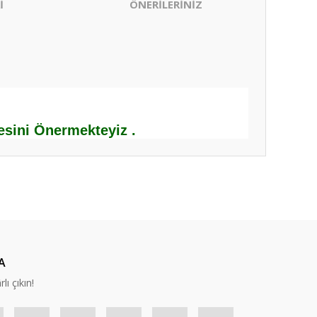
İ
ÖNERİLERİNİZ
mesini Önermekteyiz .
ıza iletebilirsiniz.
A
lı çıkın!