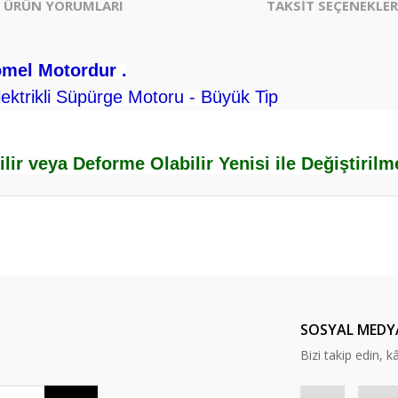
ÜRÜN YORUMLARI
TAKSİT SEÇENEKLER
omel Motordur .
ektrikli Süpürge Motoru - Büyük Tip
ilir veya Deforme Olabilir Yenisi ile Değiştiril
er konularda yetersiz gördüğünüz noktaları öneri formunu kullanarak tarafım
Bu ürüne ilk yorumu siz yapın!
Yorum Yaz
SOSYAL MEDY
Bizi takip edin, kâr