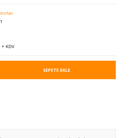
torları
C1
L + KDV
SEPETE EKLE