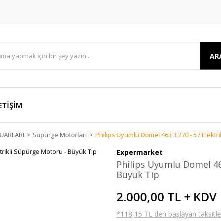
AR
ETİŞİM
UARLARI
Süpürge Motorları
Philips Uyumlu Domel 463 3 270 - 57 Elektr
Expermarket
Philips Uyumlu Domel 463
Büyük Tip
2.000,00 TL + KDV
*118,15 TL den başlayan taksitler