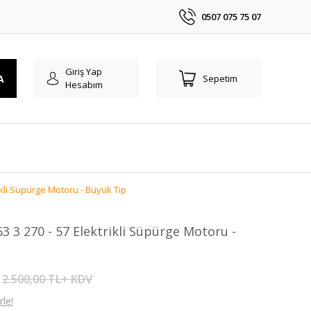
0507 075 75 07
Giriş Yap
A
Sepetim
Hesabım
ikli Süpürge Motoru - Büyük Tip
 3 270 - 57 Elektrikli Süpürge Motoru -
2.500,00 TL+ KDV
le!