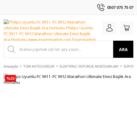
0507 075 75 07
ARA
Anasayfa
TÜM KATEGORİLER
ELEKTRİKLİ SÜPÜRGE AKSESUARLARI
SÜPÜRGE
%20