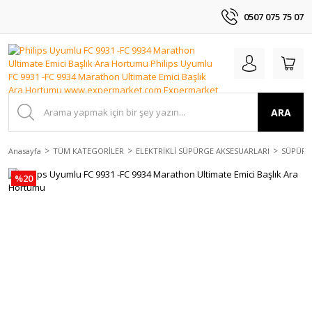
0507 075 75 07
ARA
Anasayfa
TÜM KATEGORİLER
ELEKTRİKLİ SÜPÜRGE AKSESUARLARI
SÜPÜRGE
%20