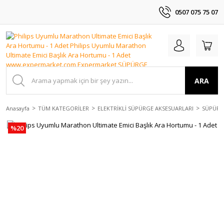
0507 075 75 07
ARA
Anasayfa
TÜM KATEGORİLER
ELEKTRİKLİ SÜPÜRGE AKSESUARLARI
SÜPÜRGE
%20