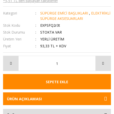
*5,51 TL den başlayan taksitlerle!
Kategori
SÜPÜRGE EMİCİ BAŞLIKLARI
,
ELEKTRİKLİ
SÜPÜRGE AKSESUARLARI
Stok Kodu
EXPSFQ2r3t
Stok Durumu
STOKTA VAR
Üretim Yeri
YERLİ ÜRETİM
Fiyat
93,33 TL + KDV
SEPETE EKLE
ÜRÜN AÇIKLAMASI