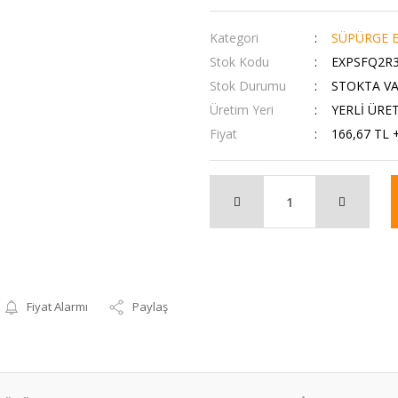
Kategori
SÜPÜRGE E
Stok Kodu
EXPSFQ2R
Stok Durumu
STOKTA V
Üretim Yeri
YERLİ ÜRE
Fiyat
166,67 TL 
Fiyat Alarmı
Paylaş