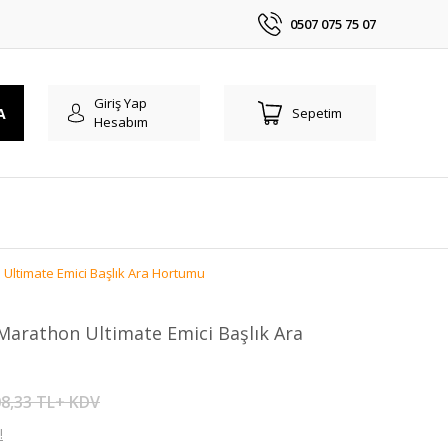
0507 075 75 07
Giriş Yap
A
Sepetim
Hesabım
Ultimate Emici Başlık Ara Hortumu
Marathon Ultimate Emici Başlık Ara
8,33 TL+ KDV
!