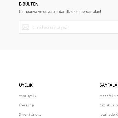
E-BÜLTEN
Ürün bilgilerinde hatalar bulunuyor.
Kampanya ve duyurulardan ilk siz haberdar olun!
Ürün fiyatı diğer sitelerden daha pahalı.
Bu ürüne benzer farklı alternatifler olmalı.
ÜYELİK
SAYFALA
Yeni Üyelik
Mesafeli Sa
Üye Girişi
Gizlilik ve 
Şifremi Unuttum
İptal İade K