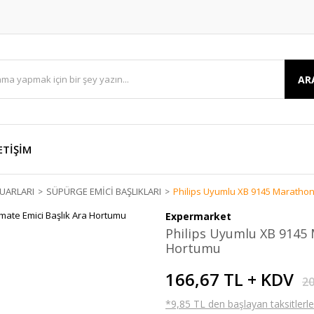
AR
ETİŞİM
UARLARI
SÜPÜRGE EMİCİ BAŞLIKLARI
Philips Uyumlu XB 9145 Marathon 
Expermarket
Philips Uyumlu XB 9145 
Hortumu
166,67 TL + KDV
20
*9,85 TL den başlayan taksitlerle