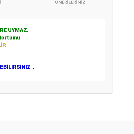
İ
ÖNERİLERİNİZ
ERE UYMAZ.
 Hortumu
LİR
EBİLİRSİNİZ .
ıza iletebilirsiniz.