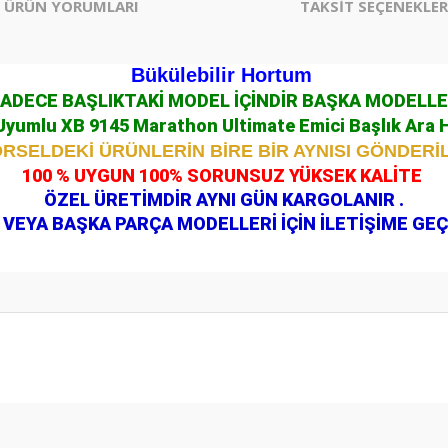
ÜRÜN YORUMLARI
TAKSİT SEÇENEKLER
Bükülebilir Hortum
ADECE BAŞLIKTAKİ MODEL İÇİNDİR BAŞKA MODELL
 Uyumlu XB 9145 Marathon Ultimate Emici Başlık Ara
RSELDEKİ ÜRÜNLERİN BİRE BİR AYNISI GÖNDERİ
100 % UYGUN 100% SORUNSUZ YÜKSEK KALİTE
ÖZEL ÜRETİMDİR AYNI GÜN KARGOLANIR .
VEYA BAŞKA PARÇA MODELLERİ İÇİN İLETİŞİME GEÇ
er konularda yetersiz gördüğünüz noktaları öneri formunu kullanarak tarafım
Bu ürüne ilk yorumu siz yapın!
Yorum Yaz