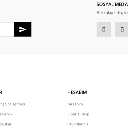
SOSYAL MEDY
Bizi takip edin, kâr
Gönder
R
HESABIM
tış Sözleşmesi
Hesabım
Güvenlik
Sipariş Takip
oşullari
Favorileriniz