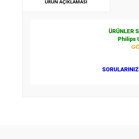
ÜRÜN AÇIKLAMASI
ÜRÜNLER S
Philips
GÖ
SORULARINIZ 
Bu ürünün fiyat bilgisi, resim, ürün açıklamalarında ve diğ
Görüş ve önerileriniz için teşekkür ederiz.
Ürün resmi kalitesiz, bozuk veya görüntülenemiyor.
Ürün açıklamasında eksik bilgiler bulunuyor.