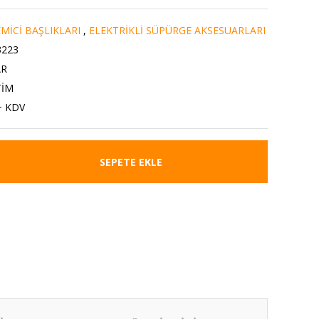
MİCİ BAŞLIKLARI
,
ELEKTRİKLİ SÜPÜRGE AKSESUARLARI
3223
AR
TİM
+ KDV
SEPETE EKLE