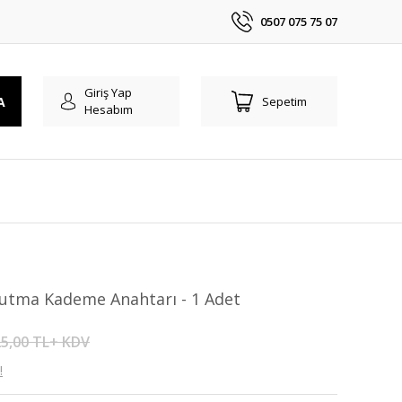
0507 075 75 07
Giriş Yap
A
Sepetim
Hesabım
rutma Kademe Anahtarı - 1 Adet
5,00 TL+ KDV
!