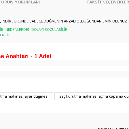
ÜRÜN YORUMLARI
TAKSİT SEÇENEKLER
İÇİNDİR . ÜRÜNDE SADECE DÜĞMENİN ARZALI OLDUĞUNDAN EMİN OLUNUZ .
İBİ NEDENLERDEN DOLAYI BOZULABİLİR
ERİLİR
 Anahtarı - 1 Adet
er konularda yetersiz gördüğünüz noktaları öneri formunu kullanarak tarafım
utma makinesi ayar düğmesi
saç kurutma makinesi açma kapama d
Bu ürüne ilk yorumu siz yapın!
Yorum Yaz