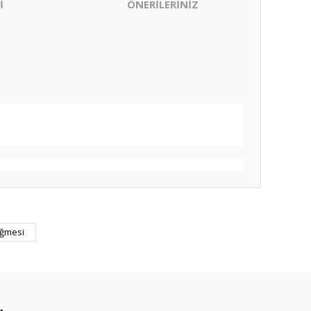
İ
ÖNERİLERİNİZ
ıza iletebilirsiniz.
üğmesi