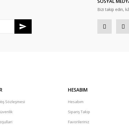
SOSYAL MEDY
Bizi takip edin, kâr
Gönder
R
HESABIM
tış Sözleşmesi
Hesabım
Güvenlik
Sipariş Takip
oşullari
Favorileriniz