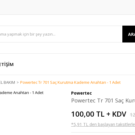
AR
ETİŞİM
EL BAKIM
Powertec Tr 701 Saç Kurutma Kademe Anahtarı - 1 Adet
Powertec
Powertec Tr 701 Saç Ku
100,00 TL + KDV
12
*5,91 TL den başlayan taksitlerle