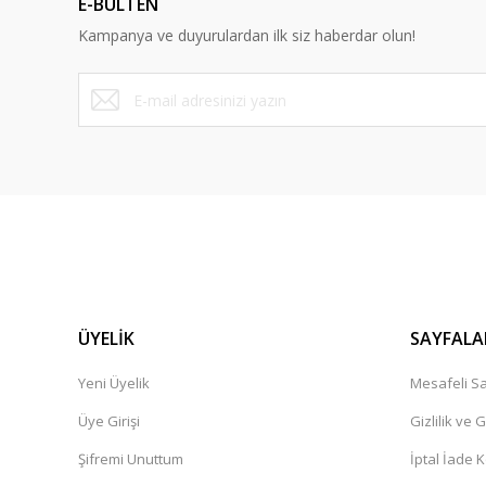
E-BÜLTEN
Ürün fiyatı diğer sitelerden daha pahalı.
Kampanya ve duyurulardan ilk siz haberdar olun!
Bu ürüne benzer farklı alternatifler olmalı.
ÜYELİK
SAYFALA
Yeni Üyelik
Mesafeli Sa
Üye Girişi
Gizlilik ve 
Şifremi Unuttum
İptal İade K