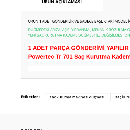
ÜRÜN AÇIKLAMASI
ÜRÜN 1 ADET GÖNDERİLİR VE SADECE BAŞLIKTAKİ MODEL 
DÜĞMEDEKİ ARIZA AŞIRI YIPRANMA , MEKANİK BOZULMA G
YENİ SAÇ KURUTMA KADEME DÜĞMESİ İLE DEĞİŞİLMESİ ÖN
1 ADET PARÇA GÖNDERİMİ YAPILIR
Powertec Tr 701 Saç Kurutma Kademe
Bu ürünün fiyat bilgisi, resim, ürün açıklamalarında ve diğ
Görüş ve önerileriniz için teşekkür ederiz.
Etiketler :
saç kurutma makinesi düğmesi
saç kur
Ürün resmi kalitesiz, bozuk veya görüntülenemiyor.
Ürün açıklamasında eksik bilgiler bulunuyor.
Ürün bilgilerinde hatalar bulunuyor.