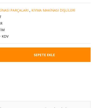
İNASI PARÇALARI
,
KIYMA MAKİNASI DİŞLİLERİ
T
AR
TİM
+ KDV
SEPETE EKLE