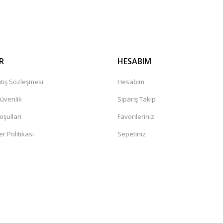
R
HESABIM
tış Sözleşmesi
Hesabım
Güvenlik
Sipariş Takip
oşullari
Favorileriniz
er Politikası
Sepetiniz