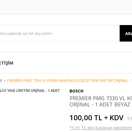
AR
ETİŞİM
RI
PREMİER PMG 7330 VL KIYMA MAKİNASI DİŞLİSİ YENİ ÜRETİM ORJİNAL - 
BOSCH
PREMİER PMG 7330 VL KI
ORJİNAL - 1 ADET BEYAZ 
100,00 TL + KDV
12
*5,91 TL den başlayan taksitlerle