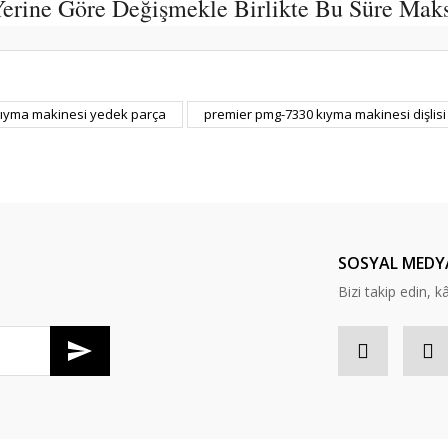
 Yerine Göre Değişmekle Birlikte Bu Süre Mak
er konularda yetersiz gördüğünüz noktaları öneri formunu kullanarak tarafım
kıyma makinesi yedek parça
premier pmg-7330 kıyma makinesi dişlisi
Bu ürüne ilk yorumu siz yapın!
Yorum Yaz
SOSYAL MEDY
Bizi takip edin, kâr
Gönder