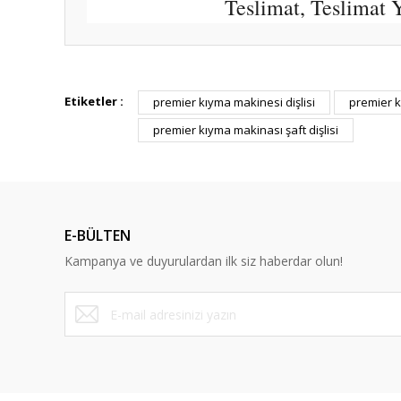
Teslimat, Teslimat
Bu ürünün fiyat bilgisi, resim, ürün açıklamalarında ve diğ
Görüş ve önerileriniz için teşekkür ederiz.
Etiketler :
premier kıyma makinesi dişlisi
premier 
premier kıyma makinası şaft dişlisi
Ürün resmi kalitesiz, bozuk veya görüntülenemiyor.
Ürün açıklamasında eksik bilgiler bulunuyor.
Ürün bilgilerinde hatalar bulunuyor.
Ürün fiyatı diğer sitelerden daha pahalı.
E-BÜLTEN
Bu ürüne benzer farklı alternatifler olmalı.
Kampanya ve duyurulardan ilk siz haberdar olun!