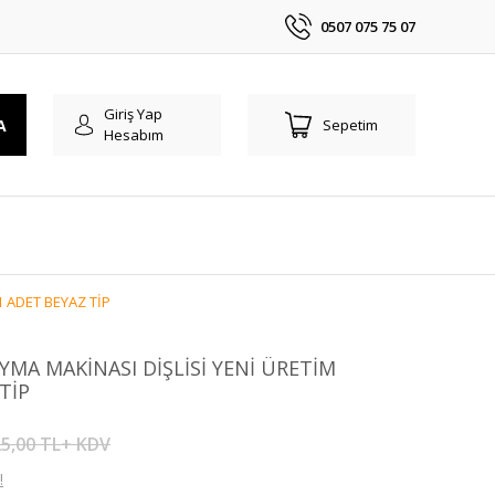
0507 075 75 07
Giriş Yap
A
Sepetim
Hesabım
1 ADET BEYAZ TİP
YMA MAKİNASI DİŞLİSİ YENİ ÜRETİM
TİP
5,00 TL+ KDV
!