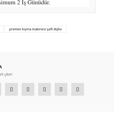
simum 2 İş Günüdür.
ıza iletebilirsiniz.
premier kıyma makinesi şaft dişlisi
A
lı çıkın!