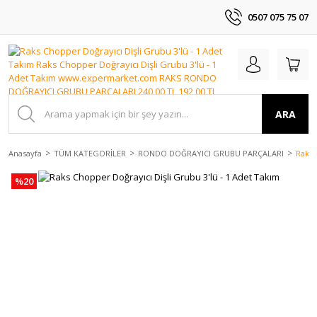
0507 075 75 07
ARA
Anasayfa
TÜM KATEGORİLER
RONDO DOĞRAYICI GRUBU PARÇALARI
Raks 
%20