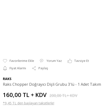
Yorum Yaz
Tavsiye Et
Fiyat Alarmı
Paylaş
RAKS
Raks Chopper Doğrayıcı Dişli Grubu 3'lü - 1 Adet Takım
160,00 TL + KDV
200,00 TL+ KDV
*9,45 TL den başlayan taksitlerle!