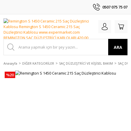
0507 075 75 07
ARA
Anasayfa
DİĞER KATEGORİLER
SAÇ DÜZLEŞTRİCİ VE KİŞİSEL BAKIM
SAÇ DÜZ
%20