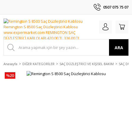
0507 075 75 07
ARA
Anasayfa
DİĞER KATEGORİLER
SAÇ DÜZLEŞTRİCİ VE KİŞİSEL BAKIM
SAÇ DÜZ
%20