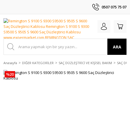
0507 075 75 07
ARA
Anasayfa
DİĞER KATEGORİLER
SAÇ DÜZLEŞTRİCİ VE KİŞİSEL BAKIM
SAÇ DÜZ
%20