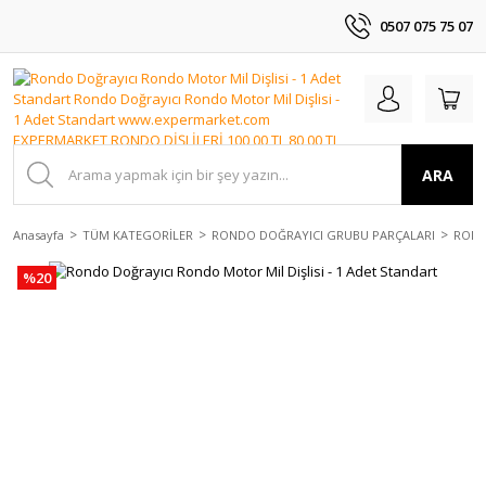
0507 075 75 07
ARA
Anasayfa
TÜM KATEGORİLER
RONDO DOĞRAYICI GRUBU PARÇALARI
ROND
%20