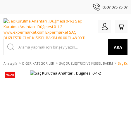
0507 075 75 07
ARA
Anasayfa
DİĞER KATEGORİLER
SAÇ DÜZLEŞTRİCİ VE KİŞİSEL BAKIM
Saç Kuru
%20