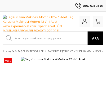
0507 075 75 07
ARA
Anasayfa
DİĞER KATEGORİLER
SAÇ DÜZLEŞTRİCİ VE KİŞİSEL BAKIM
FÖN MAK
%10