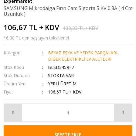
Expermarket
SAMSUNG Mikrodalga Fırın Cam Sigorta 5 KV 0.8A ( 4 Cm
Uzunluk )
106,67 TL + KDV
133,33 TL+ KDV
*6,30 TL den başlayan taksitlerle!
Kategori
BEYAZ EŞYA VE YEDEK PARÇALARI
,
DİĞER ELEKTRİKLİ EV ALETLERİ
Stok Kodu
BLSD345RF7
Stok Durumu
STOKTA VAR
Üretim Yeri
YERLİ ÜRETİM
Fiyat
106,67 TL + KDV
SEPETE EKLE