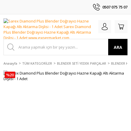
0507 075 75 07
ARA
Anasayfa
TÜM KATEGORİLER
BLENDER SETİ YEDEK PARÇALAR
BLENDER HAZ
%20