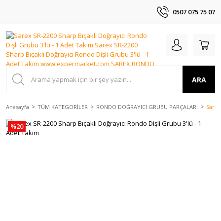
0507 075 75 07
ARA
Anasayfa
TÜM KATEGORİLER
RONDO DOĞRAYICI GRUBU PARÇALARI
Sarex
%20