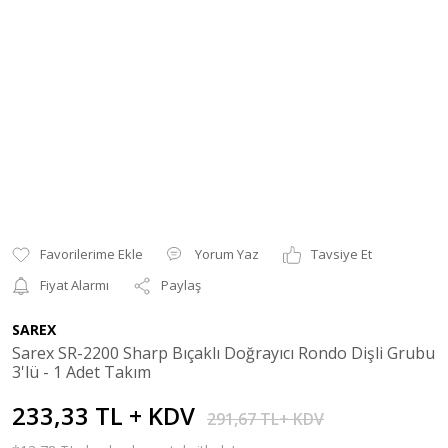
Yorum Yaz
Tavsiye Et
Fiyat Alarmı
Paylaş
SAREX
Sarex SR-2200 Sharp Bıçaklı Doğrayıcı Rondo Dişli Grubu
3'lü - 1 Adet Takım
233,33 TL + KDV
291,67 TL+ KDV