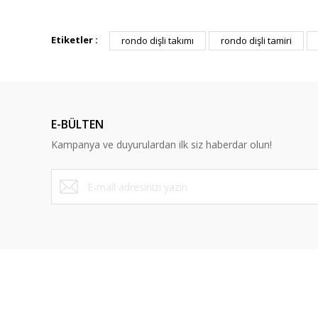
Bu ürünün fiyat bilgisi, resim, ürün açıklamalarında ve diğ
Görüş ve önerileriniz için teşekkür ederiz.
Etiketler :
rondo dişli takımı
rondo dişli tamiri
Ürün resmi kalitesiz, bozuk veya görüntülenemiyor.
Ürün açıklamasında eksik bilgiler bulunuyor.
Ürün bilgilerinde hatalar bulunuyor.
E-BÜLTEN
Ürün fiyatı diğer sitelerden daha pahalı.
Kampanya ve duyurulardan ilk siz haberdar olun!
Bu ürüne benzer farklı alternatifler olmalı.