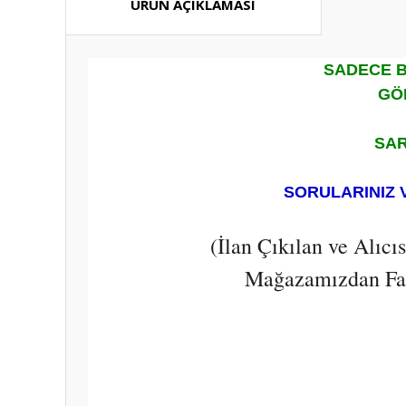
ÜRÜN AÇIKLAMASI
SADECE B
GÖ
SAR
SORULARINIZ 
(İlan Çıkılan ve Alıc
Mağazamızdan Fark