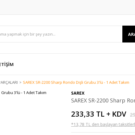
AR
ETİŞİM
ARÇALARI
SAREX SR-2200 Sharp Rondo Dişli Grubu 3'lü - 1 Adet Takım
SAREX
SAREX SR-2200 Sharp Ron
233,33 TL + KDV
29
*13,78 TL den başlayan taksitlerl