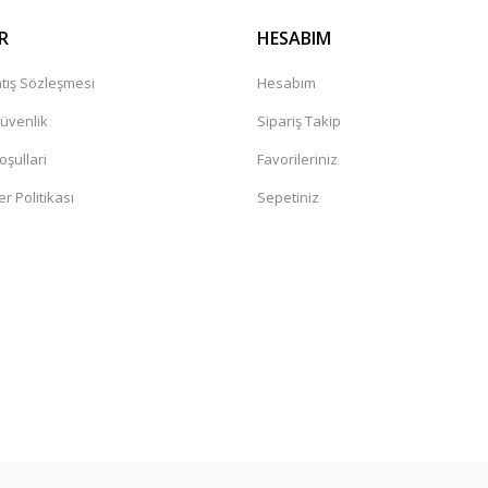
R
HESABIM
tış Sözleşmesi
Hesabım
Güvenlik
Sipariş Takip
oşullari
Favorileriniz
er Politikası
Sepetiniz