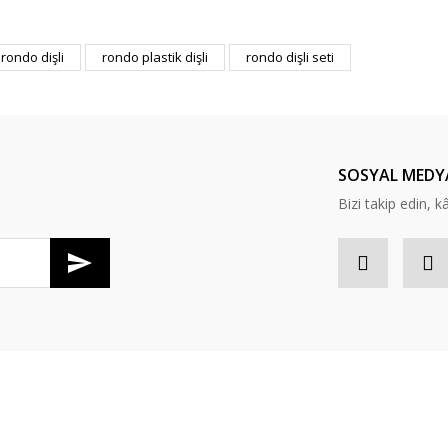
er konularda yetersiz gördüğünüz noktaları öneri formunu kullanarak tarafım
rondo dişli
rondo plastik dişli
rondo dişli seti
Bu ürüne ilk yorumu siz yapın!
Yorum Yaz
SOSYAL MEDY
Bizi takip edin, kâr
Gönder