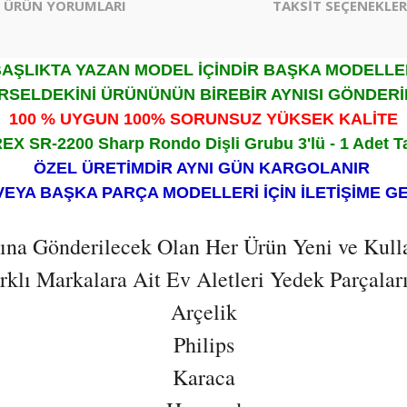
ÜRÜN YORUMLARI
TAKSİT SEÇENEKLER
AŞLIKTA YAZAN MODEL İÇİNDİR BAŞKA MODELL
RSELDEKİNİ ÜRÜNÜNÜN BİREBİR AYNISI GÖNDERİ
100 % UYGUN 100% SORUNSUZ YÜKSEK KALİTE
EX SR-2200 Sharp Rondo Dişli Grubu 3'lü - 1 Adet T
ÖZEL ÜRETİMDİR AYNI GÜN KARGOLANIR
VEYA BAŞKA PARÇA MODELLERİ İÇİN İLETİŞİME G
ısına Gönderilecek Olan Her Ürün Yeni ve Kull
lı Markalara Ait Ev Aletleri Yedek Parçaların
Arçelik
Philips
Karaca