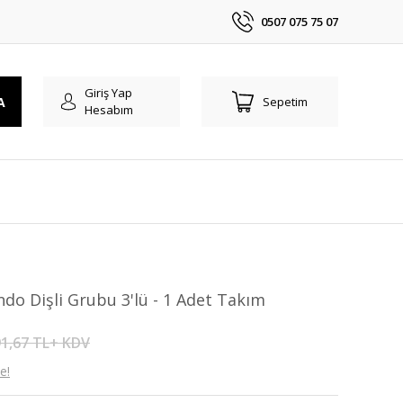
0507 075 75 07
Giriş Yap
A
Sepetim
Hesabım
do Dişli Grubu 3'lü - 1 Adet Takım
1,67 TL+ KDV
e!