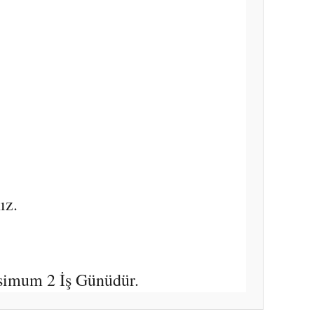
ız.
simum 2 İş Günüdür.