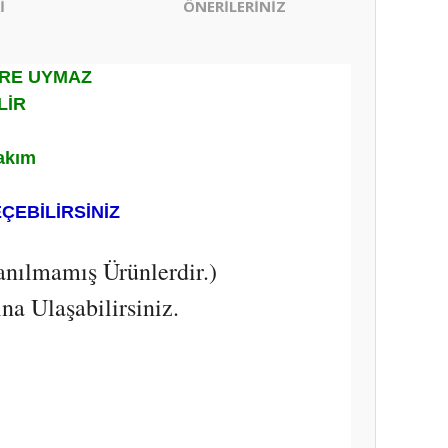
İ
ÖNERİLERİNİZ
ERE UYMAZ
LİR
akım
EÇEBİLİRSİNİZ
anılmamış Ürünlerdir.)
a Ulaşabilirsiniz.