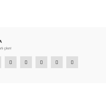
ıza iletebilirsiniz.
A
lı çıkın!