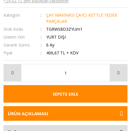
*24,02 TL den başlayan taksitlerle!
Kategori
ÇAY MAKİNASI ÇAYCI KETTLE YEDEK
PARÇALAR
Stok Kodu
TGRWS8D3ZYUm1
Üretim Yeri
YURT DIŞI
Garanti Süresi
6 Ay
Fiyat
406,67 TL + KDV
SEPETE EKLE
ÜRÜN AÇIKLAMASI