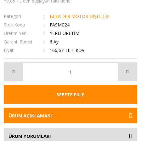
*9,85 TL den başlayan taksitlerle!
Kategori
BLENDER MOTOR DİŞLİLERİ
Stok Kodu
FASMC24
Üretim Yeri
YERLİ ÜRETİM
Garanti Süresi
6 Ay
Fiyat
166,67 TL + KDV
SEPETE EKLE
ÜRÜN AÇIKLAMASI
ÜRÜN YORUMLARI