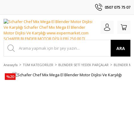
0507 075 75 07
ARA
Anasayfa
TÜM KATEGORİLER
BLENDER SETİ YEDEK PARÇALAR
BLENDER MO
%20